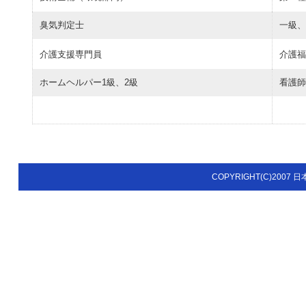
臭気判定士
一級、
介護支援専門員
介護福
ホームヘルパー1級、2級
看護師
COPYRIGHT(C)2007 