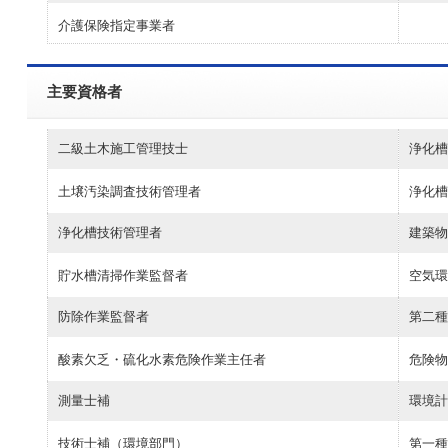
介護保険指定事業者
主要資格者
二級土木施工管理技士
浄化槽
土壌汚染調査技術管理者
浄化槽
浄化槽技術管理者
建築物
貯水槽清掃作業監督者
空気環
防除作業監督者
第二種
酸素欠乏・硫化水素危険作業主任者
危険物
測量士補
環境計
技術士補（環境部門）
第一種