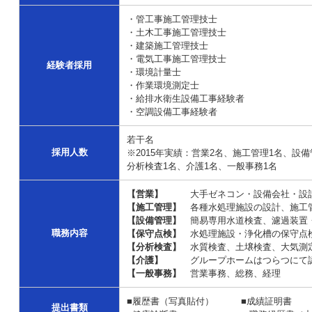
・管工事施工管理技士
・土木工事施工管理技士
・建築施工管理技士
・電気工事施工管理技士
経験者採用
・環境計量士
・作業環境測定士
・給排水衛生設備工事経験者
・空調設備工事経験者
若干名
採用人数
※2015年実績：営業2名、施工管理1名、設
分析検査1名、介護1名、一般事務1名
【営業】
大手ゼネコン・設備会社・設計
【施工管理】
各種水処理施設の設計、施工
【設備管理】
簡易専用水道検査、濾過装置・
職務内容
【保守点検】
水処理施設・浄化槽の保守点
【分析検査】
水質検査、土壌検査、大気測
【介護】
グループホームはつらつにて認
【一般事務】
営業事務、総務、経理
■履歴書（写真貼付） ■成績証明書 
提出書類