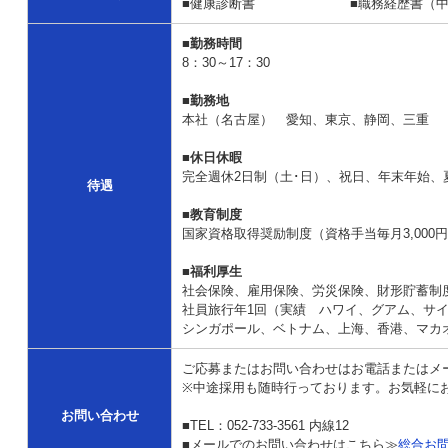
■健康診断書 ■職務経歴書（中途
■
勤務時間
8：30～17：30
■
勤務地
本社（名古屋） 愛知、東京、静岡、三重
■
休日休暇
完全週休2日制（土･日）、祝日、年末年始、
待遇
■
教育制度
国家資格取得奨励制度（資格手当毎月3,000円～
■
福利厚生
社会保険、雇用保険、労災保険、財形貯蓄制
社員旅行年1回（実績 ハワイ、グアム、サ
シンガポール、ベトナム、上海、香港、マカ
ご応募またはお問い合わせはお電話またはメ
※中途採用も随時行っております。お気軽に
お問い合わせ
■TEL：052-733-3561 内線12
■メールでのお問い合わせはこちら≫
総合お